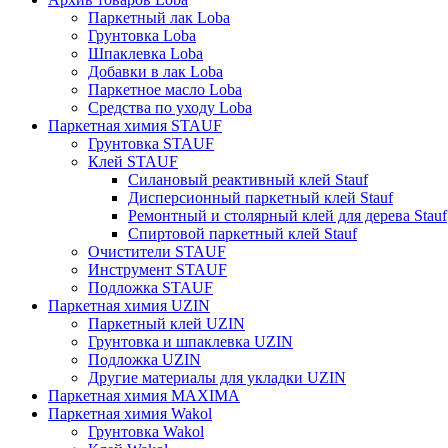
Паркетный лак Loba
Грунтовка Loba
Шпаклевка Loba
Добавки в лак Loba
Паркетное масло Loba
Средства по уходу Loba
Паркетная химия STAUF
Грунтовка STAUF
Клей STAUF
Силановый реактивный клей Stauf
Дисперсионный паркетный клей Stauf
Ремонтный и столярный клей для дерева Stauf
Спиртовой паркетный клей Stauf
Очистители STAUF
Инструмент STAUF
Подложка STAUF
Паркетная химия UZIN
Паркетный клей UZIN
Грунтовка и шпаклевка UZIN
Подложка UZIN
Другие материалы для укладки UZIN
Паркетная химия MAXIMA
Паркетная химия Wakol
Грунтовка Wakol