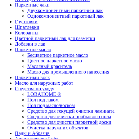
Паркетные лаки
Двухкомпонентный паркетный лак
Однокомпонентный паркетный лак
Грунтовки
Шпатлевки
Колоранты
Цветной паркетный лак для разметки
Добавки в лак
Паркетное масло
Бесцветное паркетное масло
Цветное паркетное масло
Масляный краситель
Масло для промышленного нанесения
Паркетный воск
Масло для наружных работ
Средства по уходу
LOBAHOME ®
Пол под лаком
Пол под масло/воском
Средство для текущей очистки ламината
Средство для очистки пробкового пола
Средство для очистки паркетной доски
Очистка наружних объектов
Пады и Абразив
Архив товаров Loba