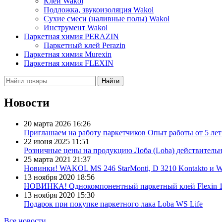
Клей Wakol
Подложка, звукоизоляция Wakol
Сухие смеси (наливные полы) Wakol
Инструмент Wakol
Паркетная химия PERAZIN
Паркетный клей Perazin
Паркетная химия Murexin
Паркетная химия FLEXIN
Новости
20 марта 2026
16:26
Приглашаем на работу паркетчиков Опыт работы от 5 лет 
22 июня 2025
11:51
Розничные цены на продукцию Лоба (Loba) действительны
25 марта 2021
21:37
Новинки! WAKOL MS 246 StarMonti, D 3210 Kontakto и
13 ноября 2020
18:56
НОВИНКА! Однокомпонентный паркетный клей Flexin 1K
13 ноября 2020
15:30
Подарок при покупке паркетного лака Loba WS Life
Все новости