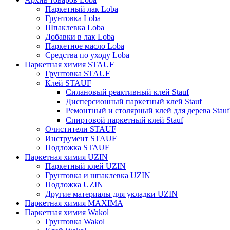
Паркетный лак Loba
Грунтовка Loba
Шпаклевка Loba
Добавки в лак Loba
Паркетное масло Loba
Средства по уходу Loba
Паркетная химия STAUF
Грунтовка STAUF
Клей STAUF
Силановый реактивный клей Stauf
Дисперсионный паркетный клей Stauf
Ремонтный и столярный клей для дерева Stauf
Спиртовой паркетный клей Stauf
Очистители STAUF
Инструмент STAUF
Подложка STAUF
Паркетная химия UZIN
Паркетный клей UZIN
Грунтовка и шпаклевка UZIN
Подложка UZIN
Другие материалы для укладки UZIN
Паркетная химия MAXIMA
Паркетная химия Wakol
Грунтовка Wakol