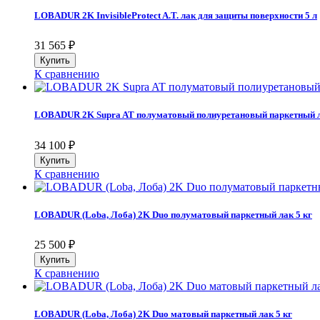
LOBADUR 2K InvisibleProtect A.T. лак для защиты поверхности 5 л
31 565
₽
К сравнению
LOBADUR 2K Supra AT полуматовый полиуретановый паркетный л
34 100
₽
К сравнению
LOBADUR (Loba, Лоба) 2K Duo полуматовый паркетный лак 5 кг
25 500
₽
К сравнению
LOBADUR (Loba, Лоба) 2K Duo матовый паркетный лак 5 кг