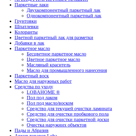
Паркетные лаки
Двухкомпонентный паркетный лак
Однокомпонентный паркетный лак
Грунтовки
Шпатлевки
Колоранты
Цветной паркетный лак для разметки
Добавки в лак
Паркетное масло
Бесцветное паркетное масло
Цветное паркетное масло
Масляный краситель
Масло для промышленного нанесения
Паркетный воск
Масло для наружных работ
Средства по уходу
LOBAHOME ®
Пол под лаком
Пол под масло/воском
Средство для текущей очистки ламината
Средство для очистки пробкового пола
Средство для очистки паркетной доски
Очистка наружних объектов
Пады и Абразив
Архив товаров Loba