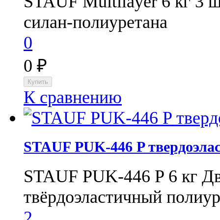
STAUF Multilayer 6 кг 3 
силан-полиуретана
0
0
₽
К сравнению
STAUF PUK-446 P твердоэлас
STAUF PUK-446 P 6 кг Д
твёрдоэластичный полиуре
2