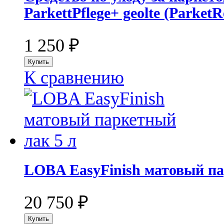
ParkettPflege+ geolte (ParketR
1 250
₽
К сравнению
LOBA EasyFinish матовый па
20 750
₽