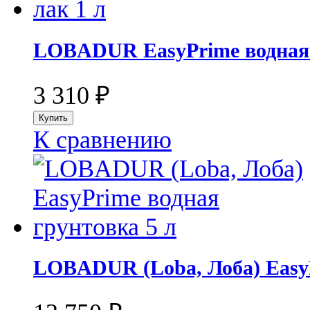
LOBADUR EasyPrime водная г
3 310
₽
К сравнению
LOBADUR (Loba, Лоба) EasyP